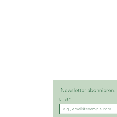
Kontaktieren Sie uns – wi
Gruppenreservation gern
entgegen.
 Newsletter abonnieren!
Email
*