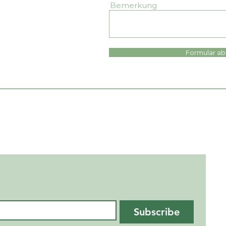
Bemerkung
r nehmen Ihre
e auf Rechnung
Formular a
Subscribe