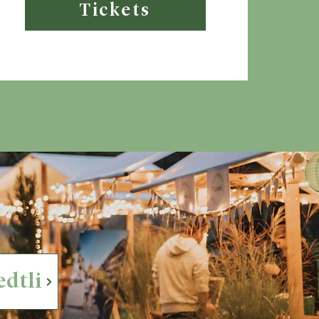
Tickets
edtli