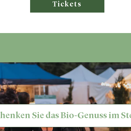
Tickets
henken Sie das Bio-Genuss im St