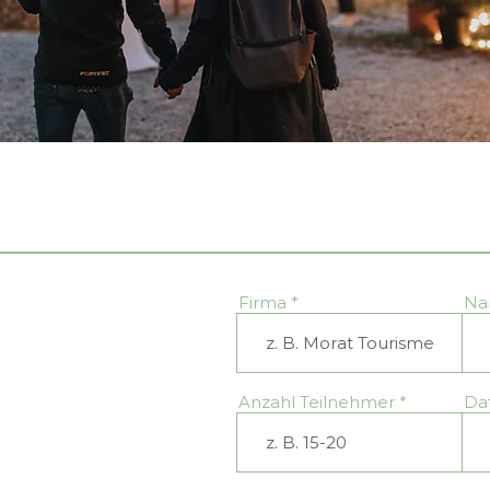
Firma
Na
hre Firma?
Anzahl Teilnehmer
Da